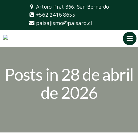
Saltar
Arturo Prat 366, San Bernardo
al
+562 2416 8655
contenido
paisajismo@paisarq.cl
Posts in 28 de abril
de 2026