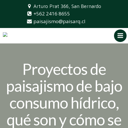
Saltar
Arturo Prat 366, San Bernardo
al
+562 2416 8655
contenido
paisajismo@paisarq.cl
Proyectos de
paisajismo de bajo
consumo hídrico,
qué son y cómo se