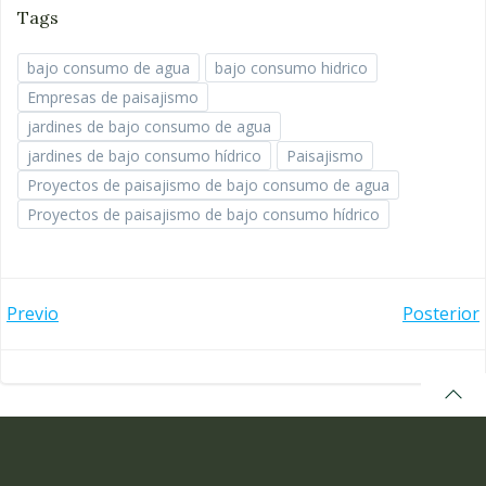
Tags
bajo consumo de agua
bajo consumo hidrico
Empresas de paisajismo
jardines de bajo consumo de agua
jardines de bajo consumo hídrico
Paisajismo
Proyectos de paisajismo de bajo consumo de agua
Proyectos de paisajismo de bajo consumo hídrico
Navegación
Navegación
Previo
Posterior
por
por
las
las
entradas
entradas